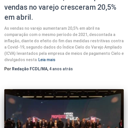
vendas no varejo cresceram 20,5%
em abril.
As vendas no varejo aumentaram 20,5% em abril na
comparação com o mesmo período de 2021, descontada a
inflação, diante do efeito do fim das medidas restritivas contra
a Covid-19, segundo dados do Índice Cielo do Varejo Ampliado
(ICVA) levantados pela empresa de meios de pagamento Cielo e
divulgados nesta
Leia mais
Por
Redação FCDL/MA
,
4 anos
atrás