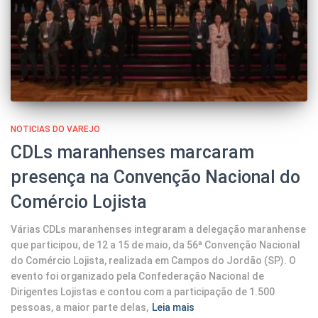
NOTICIAS DO VAREJO
CDLs maranhenses marcaram
presença na Convenção Nacional do
Comércio Lojista
Várias CDLs maranhenses integraram a delegação maranhense
que participou, de 12 a 15 de maio, da 56ª Convenção Nacional
do Comércio Lojista, realizada em Campos do Jordão (SP). O
evento foi organizado pela Confederação Nacional de
Dirigentes Lojistas e contou com a participação de 1.500
pessoas, a maior parte delas,
Leia mais