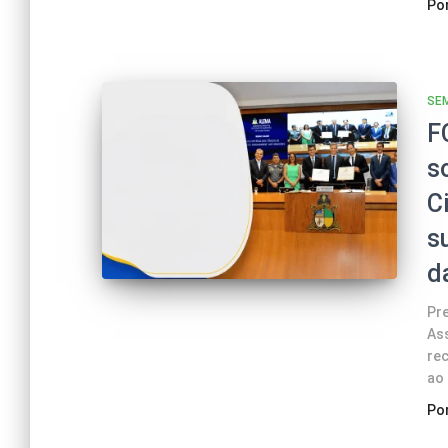
Po
SE
F
s
C
s
d
Pre
As
re
ao
Po