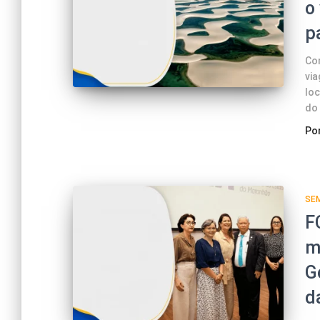
o
p
Com
vi
loc
do 
Po
SE
F
m
G
d