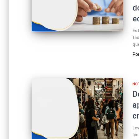
d
e
Est
tax
qu
Po
NOT
D
a
c
Lev
lim