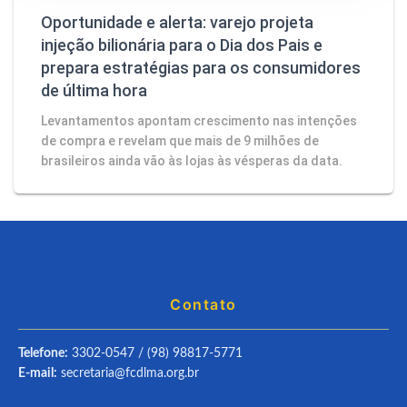
Oportunidade e alerta: varejo projeta
injeção bilionária para o Dia dos Pais e
prepara estratégias para os consumidores
de última hora
Levantamentos apontam crescimento nas intenções
de compra e revelam que mais de 9 milhões de
brasileiros ainda vão às lojas às vésperas da data.
Contato
Telefone:
3302-0547 / (98) 98817-5771
E-mail:
secretaria@fcdlma.org.br