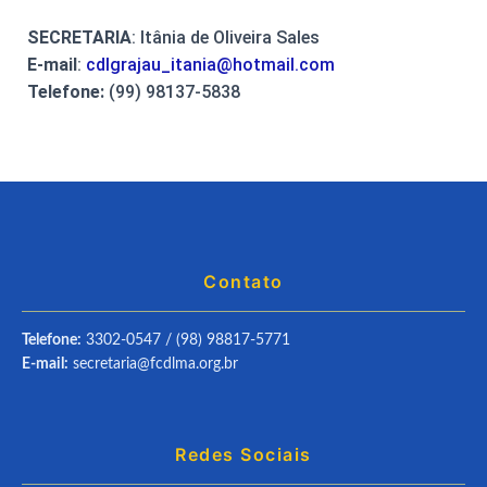
SECRETARIA
: Itânia de Oliveira Sales
E-mail
:
cdlgrajau_itania@hotmail.com
Telefone:
(99) 98137-5838
Contato
Telefone:
3302-0547 / (98) 98817-5771
E-mail:
secretaria@fcdlma.org.br
Redes Sociais